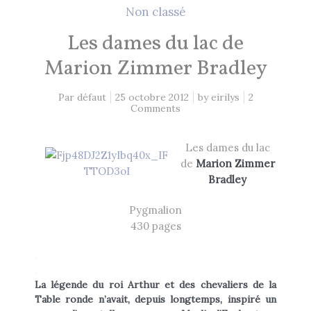
2 Comments
26 mai 2021
Non classé
Les dames du lac de
Lectures 2020
Marion Zimmer Bradley
1 Comment
8 décembre 2020
Par défaut
25 octobre 2012
by
eirilys
2
Comments
EN CE MOMENT, JE LIS…
Les dames du lac
de
Marion Zimmer
Bradley
Les Cités des Anciens, Intégrale 1
Robin Hobb
by
Pygmalion
430 pages
Fantasy Art: Peindre Un Univers De
Légende
.
John Howe
.
by
La légende du roi Arthur et des chevaliers de la
The Art of Heikala: Works and
Table ronde n’avait, depuis longtemps, inspiré un
Thoughts