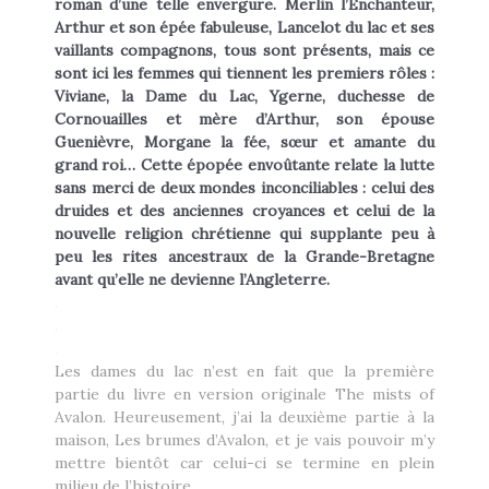
roman d’une telle envergure. Merlin l’Enchanteur,
Heikala
by
Arthur et son épée fabuleuse, Lancelot du lac et ses
vaillants compagnons, tous sont présents, mais ce
sont ici les femmes qui tiennent les premiers rôles :
Viviane, la Dame du Lac, Ygerne, duchesse de
Cornouailles et mère d’Arthur, son épouse
Guenièvre, Morgane la fée, sœur et amante du
grand roi… Cette épopée envoûtante relate la lutte
RECHERCHE
sans merci de deux mondes inconciliables : celui des
druides et des anciennes croyances et celui de la
nouvelle religion chrétienne qui supplante peu à
peu les rites ancestraux de la Grande-Bretagne
avant qu’elle ne devienne l’Angleterre.
.
.
.
Les dames du lac n’est en fait que la première
partie du livre en version originale The mists of
Avalon. Heureusement, j’ai la deuxième partie à la
maison, Les brumes d’Avalon, et je vais pouvoir m’y
mettre bientôt car celui-ci se termine en plein
milieu de l’histoire..