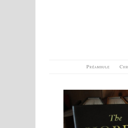
ARTICLES RÉCENTS
Fin de série 2022
0 Comments
7 janvier 2022
Lectures 2022
0 Comments
6 janvier 2022
Préambule
Chr
Lectures 2021
1 Comment
27 mai 2021
Fin de série 2021
2 Comments
26 mai 2021
Lectures 2020