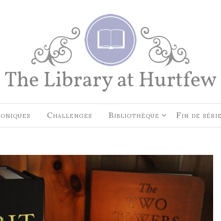
EN CE MOMENT, JE LIS…
Les Cités des Anciens, Intégral
Robin Hobb
by
Fantasy Art: Peindre Un Unive
Légende
John Howe
by
oniques
Challenges
Bibliothèque
Fin de séri
The Art of Heikala: Works and
Thoughts
Heikala
by
RECHERCHE