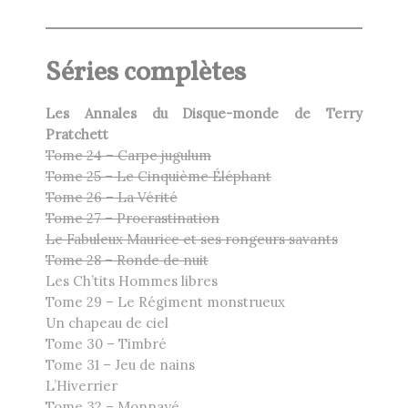
Séries complètes
Les Annales du Disque-monde de Terry
Pratchett
Tome 24 – Carpe jugulum
Tome 25 – Le Cinquième Éléphant
Tome 26 – La Vérité
Tome 27 – Procrastination
Le Fabuleux Maurice et ses rongeurs savants
Tome 28 – Ronde de nuit
Les Ch’tits Hommes libres
Tome 29 – Le Régiment monstrueux
Un chapeau de ciel
Tome 30 – Timbré
Tome 31 – Jeu de nains
L’Hiverrier
Tome 32 – Monnayé