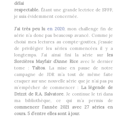
délai
Heikala
by
respectable.
Étant une grande lectrice de SFFF,
je suis évidemment concernée.
J’ai très peu lu
en 2020
, mon challenge fin de
série n’a donc pas beaucoup avancé. Comme je
choisi mes lectures au compte-gouttes, j’essaie
RECHERCHE
de privilégier les séries commencées il y a
longtemps. J’ai ainsi fini la série sur
les
Sorcières Mayfair d’Anne Rice
avec le dernier
tome :
Taltos
. La mise en pause de notre
campagne de JDR m’a tout de même faite
craquer sur une nouvelle série que je n’ai pas pu
m’empêcher de commencer :
La légende de
Drizzt de R.A. Salvatore
. Je continue le tri dans
ma bibliothèque, ce qui m’a permis de
commencer l’année 2021 avec 27 séries en
cours. 5 d’entre elles sont à jour.