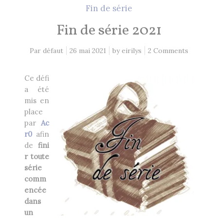
2 Comments
26 mai 2021
Fin de série
Fin de série 2021
Lectures 2020
1 Comment
Par défaut
26 mai 2021
by
eirilys
2 Comments
8 décembre 2020
Ce défi
a été
mis en
EN CE MOMENT, JE LIS…
place
par
Ac
Les Cités des Anciens, Intégrale 1
r0
afin
Robin Hobb
by
de
fini
r toute
série
Fantasy Art: Peindre Un Univers De
Légende
comm
John Howe
encée
by
dans
The Art of Heikala: Works and
un
Thoughts