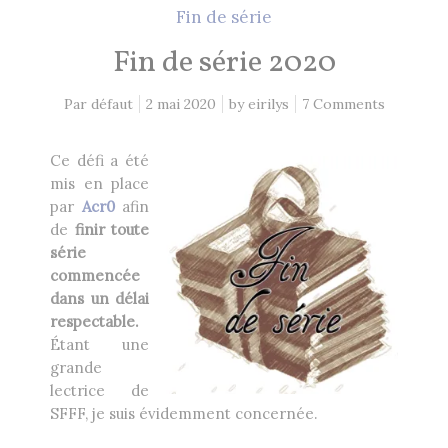
2 Comments
26 mai 2021
Fin de série
Fin de série 2020
Lectures 2020
1 Comment
Par défaut
2 mai 2020
by
eirilys
7 Comments
8 décembre 2020
Ce défi a été
mis en place
par
Acr0
afin
EN CE MOMENT, JE LIS…
de
finir toute
série
Les Cités des Anciens, Intégrale 1
commencée
Robin Hobb
by
dans un délai
respectable.
Étant une
Fantasy Art: Peindre Un Univers De
Légende
grande
John Howe
lectrice de
by
SFFF, je suis évidemment concernée.
The Art of Heikala: Works and
Thoughts