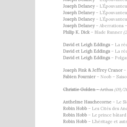
Joseph Delaney
– L’Épouvanteu
Joseph Delaney
– L’Épouvanteu
Joseph Delaney
– L’Épouvanteur
Joseph Delaney
– Aberrations –
Philip K. Dick
– Blade Runner
(
David et Leigh Eddings
– La ré
David et Leigh Eddings
– La ré
David et Leigh Eddings
– Polga
Joseph Fink & Jeffrey Cranor
–
Fabien Fournier
– Noob – Saiso
Christie Golden
– Arthas
(09/20
Anthelme Hauchecorne
– Le Si
Robin Hobb
– Les Cités des Anc
Robin Hobb
– Le prince bâtard
Robin Hobb
– L’héritage et aut