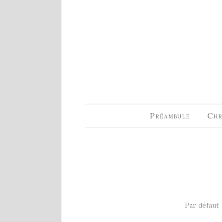
ARTICLES RÉCENTS
Fin de série 2022
0 Comments
7 janvier 2022
Lectures 2022
0 Comments
6 janvier 2022
Préambule
Chr
Lectures 2021
1 Comment
27 mai 2021
Fin de série 2021
2 Comments
26 mai 2021
Par défaut
Lectures 2020