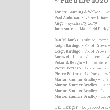
~ Pile à lire 2020
Abnett, Lanning & Walker
– Les
Poul Anderson
– L’épée brisée
Ange
– Ayesha
(10/2010)
Jane Austen
– Mansfield Park
(
Iain M. Banks
– Culture – tome
Leigh Bardugo
– Six of Crows 
Leigh Bardugo
– Six of Crows 
Barjavel
– La nuit des temps
(1
Peter S. Beagle
– La dernière 
Pierre Bottero
– Les Mondes d’
Pierre Bottero
– Le Pacte des 
Marion Zimmer Bradley
– La r
Marion Zimmer Bradley
– La co
Marion Zimmer Bradley
– La tr
Marion Zimmer Bradley
– La pr
Gail Carriger
– Le protectorat 