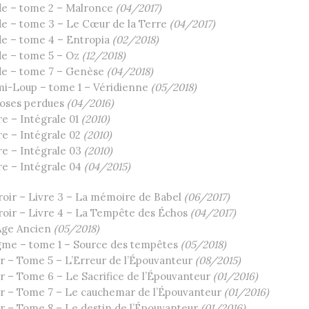
e – tome 2 – Malronce
(04/2017)
e – tome 3 – Le Cœur de la Terre
(04/2017)
e – tome 4 – Entropia
(02/2018)
e – tome 5 – Oz
(12/2018)
e – tome 7 – Genèse
(04/2018)
mi-Loup – tome 1 – Véridienne
(05/2018)
hoses perdues
(04/2016)
e – Intégrale 01
(2010)
e – Intégrale 02
(2010)
e – Intégrale 03
(2010)
e – Intégrale 04
(04/2015)
oir – Livre 3 – La mémoire de Babel
(06/2017)
oir – Livre 4 – La Tempête des Échos
(04/2017)
Âge Ancien
(05/2018)
igme – tome 1 – Source des tempêtes
(05/2018)
 – Tome 5 – L’Erreur de l’Épouvanteur
(08/2015)
 – Tome 6 – Le Sacrifice de l’Épouvanteur
(01/2016)
r – Tome 7 – Le cauchemar de l’Épouvanteur
(01/2016)
r – Tome 8 – Le destin de l’Épouvanteur
(01/2016)