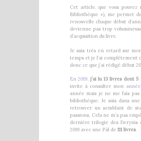
1 Comment
8 décembre 2020
Cet article, que vous pouvez 
Bibliothèque »), me permet d
renouvelle chaque début d’ann
devienne pas trop volumineuse
d’acquisition du livre.
Je suis très en retard sur mo
temps et je l’ai complètement ou
donc ce que j’ai rédigé début 2
En 2019,
j’ai lu 13 livres dont
invite à consulter mon
année
année mais je ne me fais pas
bibliothèque. Je suis dans une
retrouver un semblant de sta
passions. Cela ne m’a pas empê
dernière trilogie des Deryni
2019 avec une Pàl de
111 livres
.