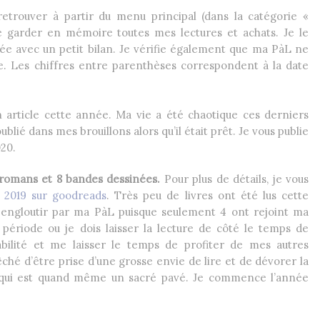
retrouver à partir du menu principal (dans la catégorie «
e garder en mémoire toutes mes lectures et achats. Je le
ée avec un petit bilan. Je vérifie également que ma PàL ne
. Les chiffres entre parenthèses correspondent à la date
n article cette année. Ma vie a été chaotique ces derniers
blié dans mes brouillons alors qu’il était prêt. Je vous publie
020.
 5 romans et 8 bandes dessinées.
Pour plus de détails, je vous
 2019 sur goodreads
. Très peu de livres ont été lus cette
 engloutir par ma PàL puisque seulement 4 ont rejoint ma
 période ou je dois laisser la lecture de côté le temps de
bilité et me laisser le temps de profiter de mes autres
ché d’être prise d’une grosse envie de lire et de dévorer la
s qui est quand même un sacré pavé. Je commence l’année