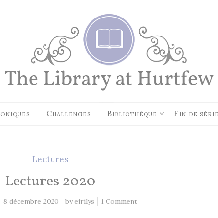
EN CE MOMENT, JE LIS…
Les Cités des Anciens, Intégral
Robin Hobb
by
Fantasy Art: Peindre Un Unive
Légende
John Howe
by
oniques
Challenges
Bibliothèque
Fin de séri
The Art of Heikala: Works and
Thoughts
Heikala
by
Lectures
Lectures 2020
8 décembre 2020
by
eirilys
1 Comment
RECHERCHE