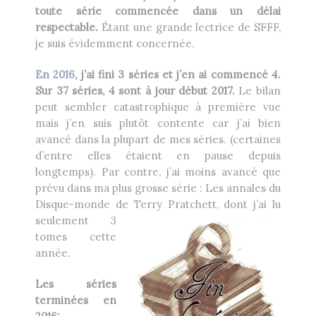
toute série commencée dans un délai
Heikala
by
respectable.
Étant une grande lectrice de SFFF,
je suis évidemment concernée.
En 2016
, j’ai fini 3 séries et j’en ai commencé 4.
Sur 37 séries, 4 sont à jour début 2017.
Le bilan
peut sembler catastrophique à première vue
RECHERCHE
mais j’en suis plutôt contente car j’ai bien
avancé dans la plupart de mes séries. (certaines
d’entre elles étaient en pause depuis
longtemps). Par contre, j’ai moins avancé que
prévu dans ma plus grosse série : Les annales du
Disque-monde de Terry
Pratchett, dont j’ai lu
seulement 3
tomes cette
année.
Les séries
terminées en