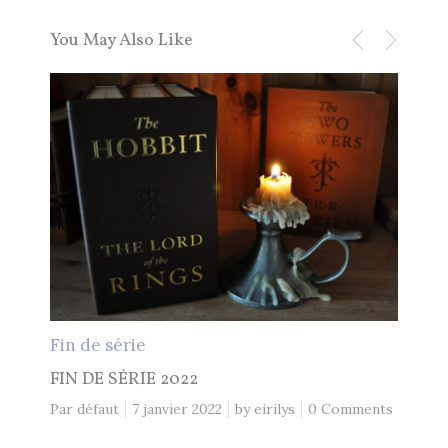
You May Also Like
Lec
LEC
Par d
Fin de série
FIN DE SÉRIE 2022
Par défaut
7 janvier 2022
by
eirilys
0 Comments