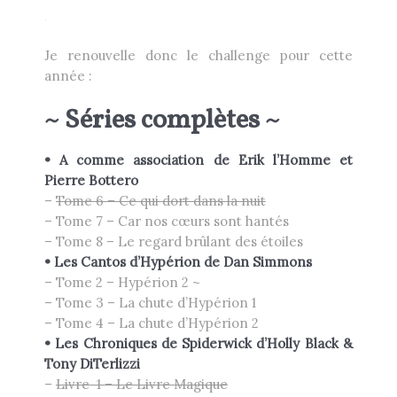
.
Je renouvelle donc le challenge pour cette
année :
~ Séries complètes ~
• A comme association de Erik l’Homme et
Pierre Bottero
–
Tome 6 – Ce qui dort dans la nuit
– Tome 7 – Car nos cœurs sont hantés
– Tome 8 – Le regard brûlant des étoiles
•
Les Cantos d’Hypérion de
Dan
Simmons
– Tome 2 – Hypérion 2 ~
– Tome 3 – La chute d’Hypérion 1
– Tome 4 – La chute d’Hypérion 2
• Les Chroniques de Spiderwick d’
Holly
Black
&
Tony
DiTerlizzi
–
Livre 1 – Le Livre Magique