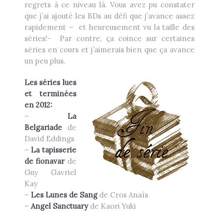
regrets à ce niveau là. Vous avez pu constater
Heikala
by
que j’ai ajouté les BDs au défi que j’avance assez
rapidement – et heureusement vu la taille des
séries!- Par contre, ça coince sur certaines
séries en cours et j’aimerais bien que ça avance
un peu plus.
RECHERCHE
Les séries lues
et terminées
en 2012:
–
La
Belgariade
de
David Eddings
–
La tapisserie
de fionavar
de
Guy Gavriel
Kay
–
Les Lunes de Sang
de Cros Anaïs
–
Angel Sanctuary
de Kaori Yuki