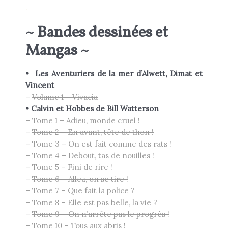
.
~ Bandes dessinées et
Mangas ~
•
Les Aventuriers de la mer d’Alwett, Dimat et
Vincent
–
Volume 1 – Vivacia
•
Calvin et Hobbes de
Bill
Watterson
–
Tome 1 – Adieu, monde cruel !
–
Tome 2 – En avant, tête de thon !
– Tome 3 – On est fait comme des rats !
– Tome 4 – Debout, tas de nouilles !
– Tome 5 – Fini de rire !
–
Tome 6 – Allez, on se tire !
– Tome 7 – Que fait la police ?
– Tome 8 – Elle est pas belle, la vie ?
–
Tome 9 – On n’arrête pas le progrès !
–
Tome 10 – Tous aux abris !