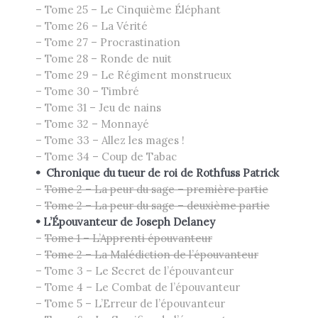
– Tome 25 – Le Cinquième Éléphant
– Tome 26 – La Vérité
– Tome 27 – Procrastination
– Tome 28 – Ronde de nuit
– Tome 29 – Le Régiment monstrueux
– Tome 30 – Timbré
– Tome 31 – Jeu de nains
– Tome 32 – Monnayé
– Tome 33 – Allez les mages !
– Tome 34 – Coup de Tabac
•
Chronique du tueur de roi de Rothfuss Patrick
–
Tome 2 – La peur du sage – première partie
–
Tome 2 – La peur du sage – deuxième partie
•
L’Épouvanteur de Joseph Delaney
–
Tome 1 – L’Apprenti épouvanteur
–
Tome 2 – La Malédiction de l’épouvanteur
– Tome 3 – Le Secret de l’épouvanteur
– Tome 4 – Le Combat de l’épouvanteur
– Tome 5 – L’Erreur de l’épouvanteur