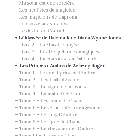
–
Ma sœur est une sorcière
– Les neuf vies du magicien
– Les magiciens de Caprona
– La chasse aux sorciers
– Le destin de Conrad
•
L’Odyssée de Dalemark de
Diana
Wynne Jones
– Livre 2 – La Marotte noyée ~
– Livre 3 – Les Houpelandes magiques
– Livre 4 – La couronne du Dalemark
•
Les Princes d’Ambre de
Zelazny Roger
–
Tome 1 – Les neuf princes d’Ambre
– Tome 2 – Les fusils d’Avalon
– Tome 3 – Le signe de la licorne
– Tome 4 – La main d’Obéron
– Tome 5 – Les cours du Chaos
– Tome 6 – Les Atouts de la vengeance
– Tome 7 – Le sang D’Ambre
– Tome 8 – Le signe du Chaos
– Tome 9 – Le chevalier des Ombres
– Tome 10 – Prince du Chaos