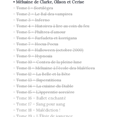
•
Mélusine de
Clarke, Gilson
et Cerise
–
Tome 1 – Sortilèges
–
Tome 2 – Le Bal des vampires
–
Tome 3 – Inferno
–
Tome 4 – Histoires à lire au coin du feu
–
Tome 5 – Philtres d’amour
–
Tome 6 – Farfadets et korrigans
–
Tome 7 – Hocus Pocus
–
Tome 8 – Halloween (octobre 2000)
–
Tome 9 – Hypnosis
–
Tome 10 – Contes de la pleine lune
–
Tome 11 – Mélusine à l’école des Maléfices
–
Tome 12 – La Belle et la Bête
–
Tome 13 – Superstitions
–
Tome 14 – La cuisine du Diable
–
Tome 15 – L’Apprentie sorcière
– Tome 16 – Ballet enchanté
– Tome 17 – Sang pour sang
– Tome 18 – Malédiction !
– Tome 19 – L’Élixir de jouvence