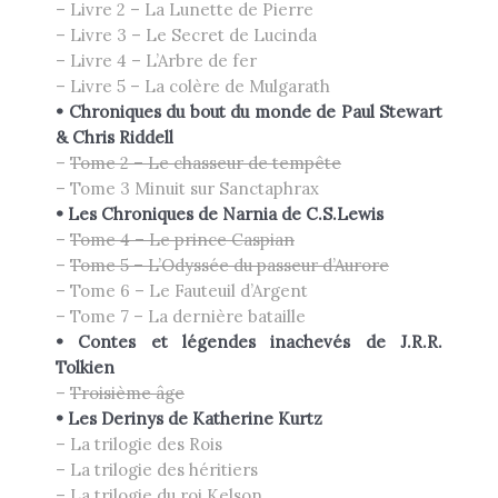
– Livre 2 – La Lunette de Pierre
– Livre 3 – Le Secret de Lucinda
– Livre 4 – L’Arbre de fer
– Livre 5 – La colère de Mulgarath
•
Chroniques du bout du monde de
Paul
Stewart
& Chris Riddell
–
Tome 2 – Le chasseur de tempête
– Tome 3 Minuit sur Sanctaphrax
• Les Chroniques de Narnia de
C.S.
Lewis
–
Tome 4 – Le prince Caspian
–
Tome 5 – L’Odyssée du passeur d’Aurore
– Tome 6 – Le Fauteuil d’Argent
– Tome 7 – La dernière bataille
•
Contes et légendes inachevés de
J.R.R.
Tolkien
–
Troisième âge
•
Les Derinys de Katherine
Kurtz
– La trilogie des Rois
– La trilogie des héritiers
– La trilogie du roi Kelson