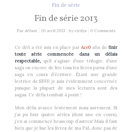
2 Comments
26 mai 2021
Fin de série
Fin de série 2013
Lectures 2020
1 Comment
Par défaut
20 avril 2013
by
eirilys
0 Comments
8 décembre 2020
Ce défi a été mis en place par
Acr0
afin de
finir
toute série commencée dans un délais
respectable
,
qu’il s’agisse d’une trilogie, d’une
EN CE MOMENT, JE LIS…
saga ou encore de lire tous les livres parus d’une
saga en cours d’écriture. Étant une grande
Les Cités des Anciens, Intégrale 1
lectrice de SFFF, je suis évidemment concernée
Robin Hobb
by
puisque la plupart de mes lectures sont des
sagas. Ce défis tombait à point !
Fantasy Art: Peindre Un Univers De
Mon défis avance lentement mais surement. Si
Légende
John Howe
j’ai pu finir quatre séries (dont une en cours),
by
j’en ai commencé beaucoup d’autres! Mais il faut
The Art of Heikala: Works and
bien que je lise les livres de ma PàL donc pas de
Thoughts