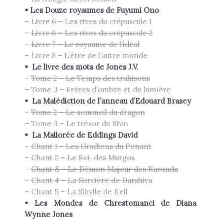
•
Les Douze royaumes de Fuyumi Ono
–
Livre 6 – Les rives du crépuscule 1
–
Livre 6 – Les rives du crépuscule 2
–
Livre 7 – Le royaume de l’idéal
–
Livre 8 – L’être de l’autre monde
•
Le livre des mots de
Jones J.V.
–
Tome 2 – Le Temps des trahisons
–
Tome 3 – Frères d’ombre et de lumière
•
La Malédiction de l’anneau d’Edouard
Brasey
–
Tome 2 – Le sommeil du dragon
– Tome 3 – Le trésor du Rhin
•
L
a Mallorée de
Eddings David
–
Chant 1 – Les Gradiens du Ponant
–
Chant 2 – Le Roi des Murgos
–
Chant 3 – Le Démon Majeur des Karanda
–
Chant 4 – La Sorcière de Darshiva
– Chant 5 – La Sibylle de Kell
• Les Mondes de Chrestomanci de
Diana
Wynne Jones