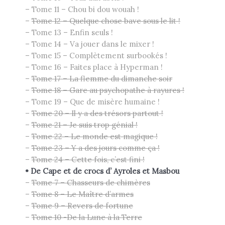
– Tome 11 – Chou bi dou wouah !
–
Tome 12 – Quelque chose bave sous le lit !
– Tome 13 – Enfin seuls !
– Tome 14 – Va jouer dans le mixer !
– Tome 15 – Complètement surbookés !
– Tome 16 – Faites place à Hyperman !
–
Tome 17 – La flemme du dimanche soir
–
Tome 18 – Gare au psychopathe à rayures !
– Tome 19 – Que de misère humaine !
–
Tome 20 – Il y a des trésors partout !
–
Tome 21 – Je suis trop génial !
–
Tome 22 – Le monde est magique !
–
Tome 23 – Y a des jours comme ça !
–
Tome 24 – Cette fois, c’est fini !
•
De Cape et de crocs
d’ Ayroles et Masbou
–
Tome 7 – Chasseurs de chimères
–
Tome 8 – Le Maître d’armes
–
Tome 9 – Revers de fortune
–
Tome 10 -De la Lune à la Terre