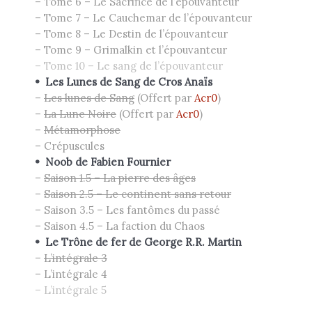
– Tome 6 – Le Sacrifice de l’épouvanteur
– Tome 7 – Le Cauchemar de l’épouvanteur
– Tome 8 – Le Destin de l’épouvanteur
– Tome 9 – Grimalkin et l’épouvanteur
– Tome 10 – Le sang de l’épouvanteur
•
Les Lunes de Sang de Cros Anaïs
–
Les lunes de Sang
(Offert par
Acr0
)
–
La Lune Noire
(Offert par
Acr0
)
–
Métamorphose
– Crépuscules
•
Noob de
Fabien
Fournier
–
Saison 1.5 – La pierre des âges
–
Saison 2.5 – Le continent sans retour
– Saison 3.5 – Les fantômes du passé
– Saison 4.5 – La faction du Chaos
•
Le Trône de fer de
George R.R.
Martin
–
L’intégrale 3
– L’intégrale 4
– L’intégrale 5