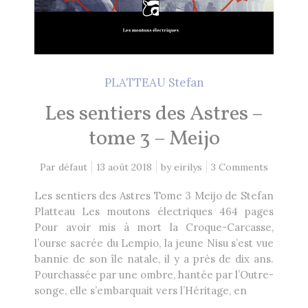
Heikala
by
PLATTEAU Stefan
RECHERCHE
Les sentiers des Astres –
tome 3 – Meijo
Par défaut
13 août 2018
by
eirilys
3 Comments
Les sentiers des Astres Tome 3 Meijo de Stefan
Platteau Les moutons électriques 464 pages
Pour avoir mis à mort la Croque-Carcasse,
l’ourse sacrée du Lempio, la jeune Nisu s’est vue
bannie de son île natale, il y a près de dix ans.
Pourchassée par une ombre, hantée par l’Outre-
songe, elle s’embarquait vers l’Héritage, en