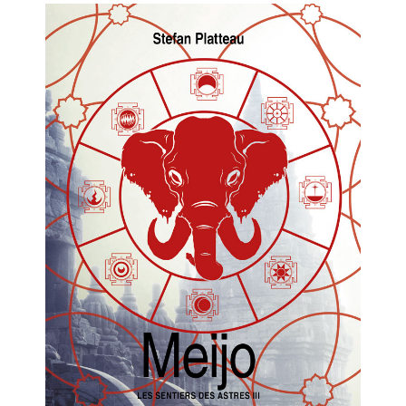
2 Comments
26 mai 2021
Lectures 2020
1 Comment
8 décembre 2020
EN CE MOMENT, JE LIS…
Les Cités des Anciens, Intégrale 1
Robin Hobb
by
Fantasy Art: Peindre Un Univers De
Légende
John Howe
by
The Art of Heikala: Works and
Thoughts