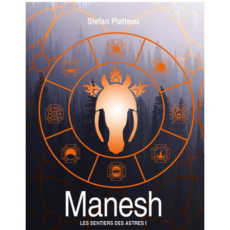
2 Comments
26 mai 2021
Lectures 2020
1 Comment
8 décembre 2020
EN CE MOMENT, JE LIS…
Les Cités des Anciens, Intégrale 1
Robin Hobb
by
Fantasy Art: Peindre Un Univers De
Légende
John Howe
by
The Art of Heikala: Works and
Thoughts