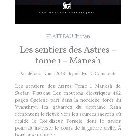
Heikala
by
PLATTEAU Stefan
RECHERCHE
Les sentiers des Astres –
tome 1 – Manesh
Par défaut
7 mai 2018
by
eirilys
5 Comments
Les sentiers des Astres Tome 1 Manesh de
Stefan Platteau Les moutons électriques 462
pages Quelque part dans la nordique forêt du
Vyanthryr, les gabarres du capitaine Rana
remontent le fleuve vers les sources sacrées où
réside le Roi-diseur, l’oracle dont le savoir
pourrait inverser le cours de la guerre civile. À
bord, une poignée