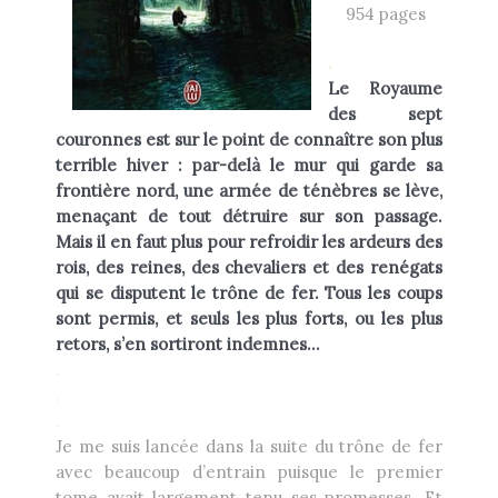
954 pages
Heikala
by
.
Le Royaume
des sept
couronnes est sur le point de connaître son plus
terrible hiver : par-delà le mur qui garde sa
RECHERCHE
frontière nord, une armée de ténèbres se lève,
menaçant de tout détruire sur son passage.
Mais il en faut plus pour refroidir les ardeurs des
rois, des reines, des chevaliers et des renégats
qui se disputent le trône de fer. Tous les coups
sont permis, et seuls les plus forts, ou les plus
retors, s’en sortiront indemnes…
.
.
.
Je me suis lancée dans la suite du trône de fer
avec beaucoup d’entrain puisque le premier
tome avait largement tenu ses promesses. Et