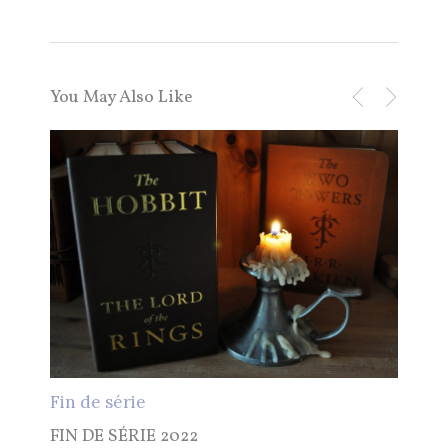
You May Also Like
Lec
LEC
Par d
Fin de série
FIN DE SÉRIE 2022