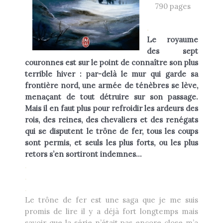
790 pages
Heikala
by
.
Le royaume
des sept
couronnes est sur le point de connaître son plus
terrible hiver : par-delà le mur qui garde sa
RECHERCHE
frontière nord, une armée de ténèbres se lève,
menaçant de tout détruire sur son passage.
Mais il en faut plus pour refroidir les ardeurs des
rois, des reines, des chevaliers et des renégats
qui se disputent le trône de fer, tous les coups
sont permis, et seuls les plus forts, ou les plus
retors s’en sortiront indemnes…
.
.
.
Le trône de fer est une saga que je me suis
promis de lire il y a déjà fort longtemps mais
savoir que la série n’était pas encore close m’a