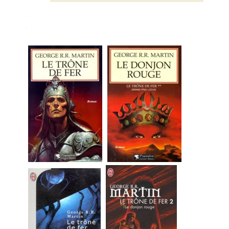
.
.
.