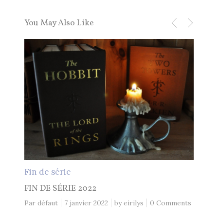
You May Also Like
Lec
LEC
Par d
Fin de série
FIN DE SÉRIE 2022
Par défaut
7 janvier 2022
by
eirilys
0 Comments