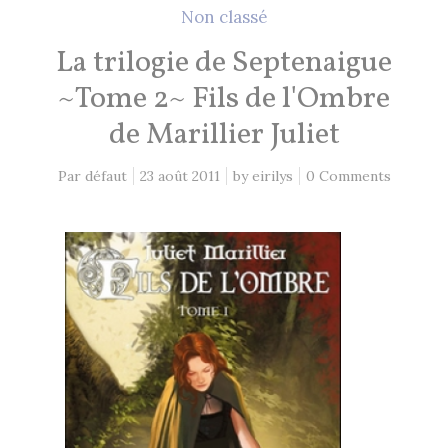
2 Comments
26 mai 2021
Non classé
La trilogie de Septenaigue
Lectures 2020
~Tome 2~ Fils de l'Ombre
1 Comment
8 décembre 2020
de Marillier Juliet
Par défaut
23 août 2011
by
eirilys
0 Comments
EN CE MOMENT, JE LIS…
Les Cités des Anciens, Intégrale 1
Robin Hobb
by
Fantasy Art: Peindre Un Univers De
Légende
John Howe
by
The Art of Heikala: Works and
Thoughts