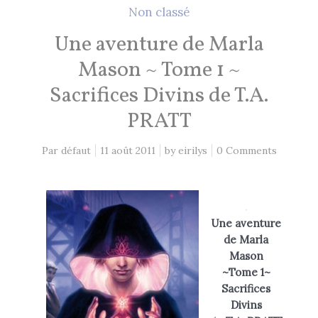
2 Comments
26 mai 2021
Non classé
Une aventure de Marla
Lectures 2020
Mason ~ Tome 1 ~
1 Comment
8 décembre 2020
Sacrifices Divins de T.A.
PRATT
EN CE MOMENT, JE LIS…
Par défaut
11 août 2011
by
eirilys
0 Comments
Les Cités des Anciens, Intégrale 1
Robin Hobb
.
by
Une aventure
de Marla
Fantasy Art: Peindre Un Univers De
Mason
Légende
~Tome 1~
John Howe
by
Sacrifices
The Art of Heikala: Works and
Divins
Thoughts