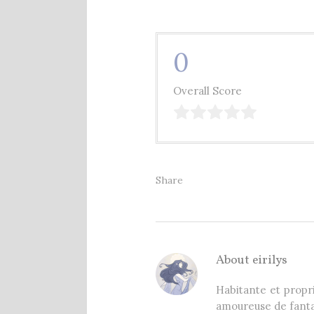
0
Overall Score
Share
About
eirilys
Habitante et propri
amoureuse de fanta