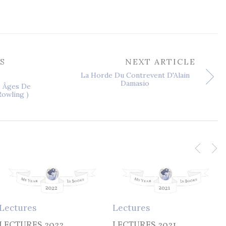
S
NEXT ARTICLE
La Horde Du Contrevent D'Alain
Damasio
s Âges De
Rowling )
Lectures
Lectures
LECTURES 2022
LECTURES 2021