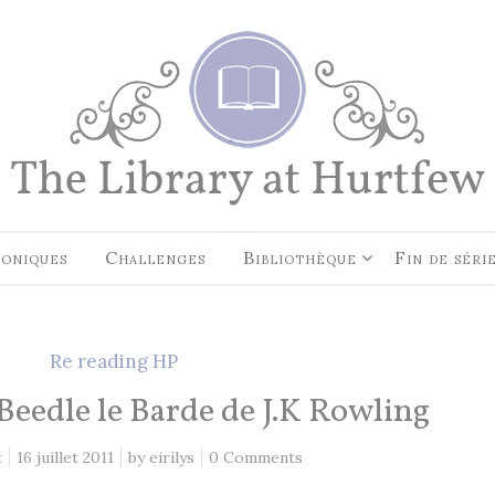
EN CE MOMENT, JE LIS…
Les Cités des Anciens, Intégral
Robin Hobb
by
Fantasy Art: Peindre Un Unive
Légende
John Howe
by
oniques
Challenges
Bibliothèque
Fin de séri
The Art of Heikala: Works and
Thoughts
Heikala
by
Re reading HP
Beedle le Barde de J.K Rowling
t
16 juillet 2011
by
eirilys
0 Comments
RECHERCHE