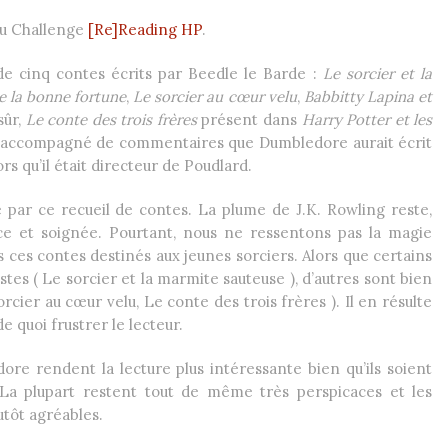
 du Challenge
[Re]Reading HP
.
de cinq contes écrits par Beedle le Barde :
Le sorcier et la
e la bonne fortune
,
Le sorcier au cœur velu
,
Babbitty Lapina et
sûr,
Le conte des trois frères
présent dans
Harry Potter et les
t accompagné de commentaires que Dumbledore aurait écrit
rs qu’il était directeur de Poudlard.
 par ce recueil de contes. La plume de J.K. Rowling reste,
ce et soignée. Pourtant, nous ne ressentons pas la magie
s ces contes destinés aux jeunes sorciers. Alors que certains
istes ( Le sorcier et la marmite sauteuse ), d’autres sont bien
orcier au cœur velu, Le conte des trois frères ). Il en résulte
e quoi frustrer le lecteur.
e rendent la lecture plus intéressante bien qu’ils soient
La plupart restent tout de même très perspicaces et les
utôt agréables.