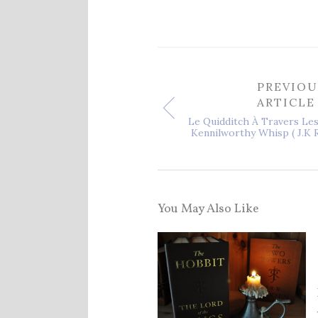
PREVIOU
ARTICLE
Le Quidditch À Travers Le
Kennilworthy Whisp ( J.K 
You May Also Like