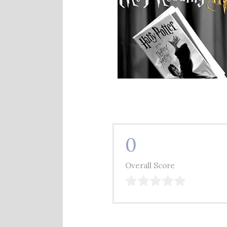
.
0
Overall Score