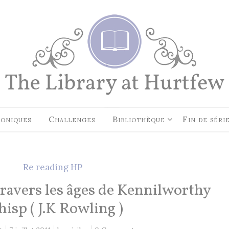
EN CE MOMENT, JE LIS…
Les Cités des Anciens, Intégral
Robin Hobb
by
Fantasy Art: Peindre Un Unive
Légende
John Howe
by
oniques
Challenges
Bibliothèque
Fin de séri
The Art of Heikala: Works and
Thoughts
Heikala
by
Re reading HP
travers les âges de Kennilworthy
isp ( J.K Rowling )
RECHERCHE