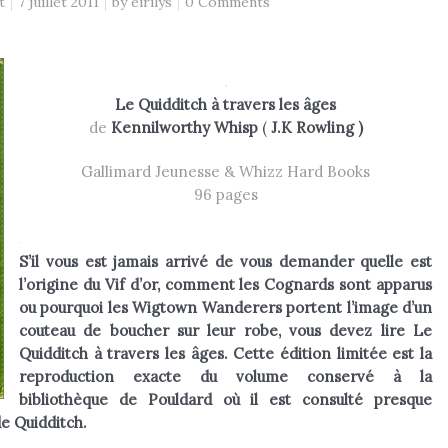
t
7 juillet 2011
by
eirilys
0 Comments
.
Le Quidditch à travers les âges
de
Kennilworthy Whisp
(
J.K Rowling
)
Gallimard Jeunesse & Whizz Hard Books
96 pages
.
S’il vous est jamais arrivé de vous demander quelle est
l’origine du Vif d’or, comment les Cognards sont apparus
ou pourquoi les Wigtown Wanderers portent l’image d’un
couteau de boucher sur leur robe, vous devez lire Le
Quidditch à travers les âges. Cette édition limitée est la
reproduction exacte du volume conservé à la
bibliothèque de Pouldard où il est consulté presque
de Quidditch.