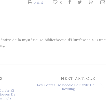
Print
0
étaire de la mystérieuse bibliothèque d'Hurtfew, je suis une
sy.
S
NEXT ARTICLE
Les Contes De Beedle Le Barde De
J.K Rowling
Ou Vie Et
tiques De
wling )