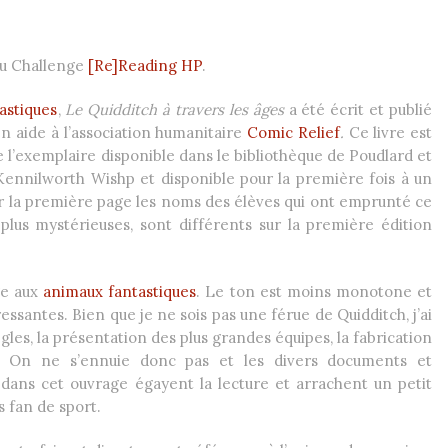
 du Challenge
[Re]Reading HP
.
astiques
,
Le Quidditch à travers les âges
a été écrit et publié
en aide à l’association humanitaire
Comic Relief
.
Ce livre est
 l’exemplaire disponible dans le bibliothèque de Poudlard et
 Kennilworth Wishp et disponible pour la première fois à un
ur la première page les noms des élèves qui ont emprunté ce
 plus mystérieuses, sont différents sur la première édition
age aux
animaux fantastiques
. Le ton est moins monotone et
essantes. Bien que je ne sois pas une férue de Quidditch, j’ai
règles, la présentation des plus grandes équipes, la fabrication
 … On ne s’ennuie donc pas et les divers documents et
dans cet ouvrage égayent la lecture et arrachent un petit
s fan de sport.