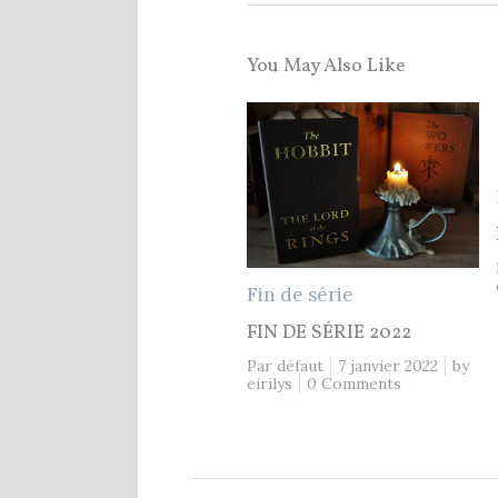
You May Also Like
Fin de série
FIN DE SÉRIE 2022
Par défaut
7 janvier 2022
by
eirilys
0 Comments