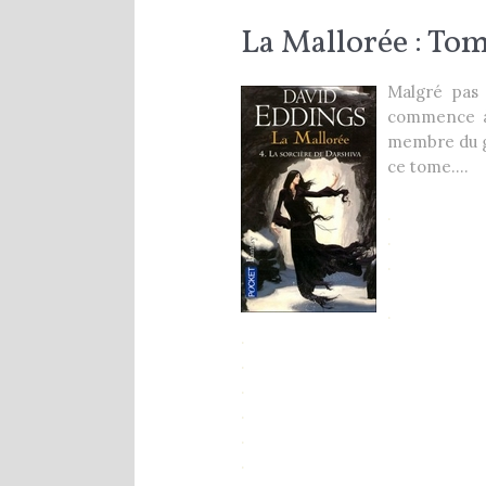
La Mallorée : To
Malgré pas 
commence à s
membre du gr
ce tome….
.
.
.
.
.
.
.
.
.
.