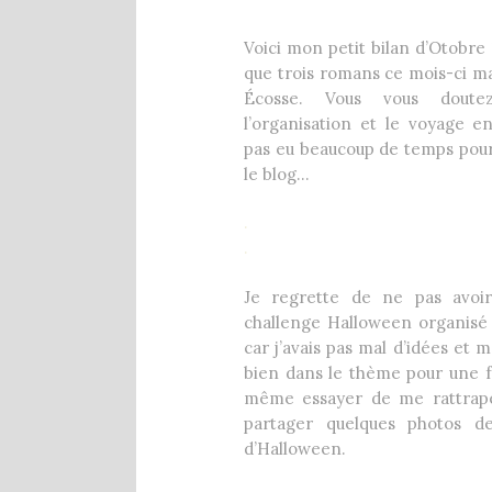
1 Comment
8 décembre 2020
Voici mon petit bilan d’Otobre ! 
que trois romans ce mois-ci mai
Écosse. Vous vous doute
l’organisation et le voyage en
pas eu beaucoup de temps pour 
le blog…
.
.
Je regrette de ne pas avoir
challenge Halloween organis
car j’avais pas mal d’idées et 
bien dans le thème pour une fo
même essayer de me rattrape
partager quelques photos 
d’Halloween.