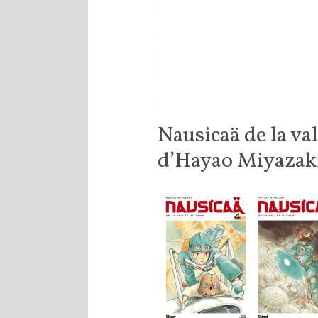
.
.
.
.
.
.
Nausicaä de la val
d’Hayao Miyazak