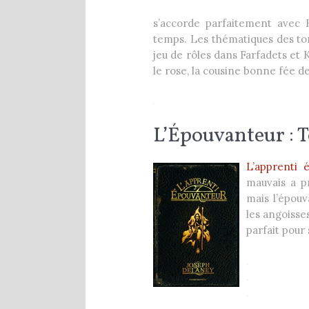
s’accorde parfaitement avec 
temps. Les thématiques des tome
jeu de rôles dans Farfadets et 
le rose, la cousine bonne fée 
.
L’Épouvanteur : 
L’apprenti 
mauvais a p
mais l’épouv
les angoisse
parfait pour 
.
.
.
.