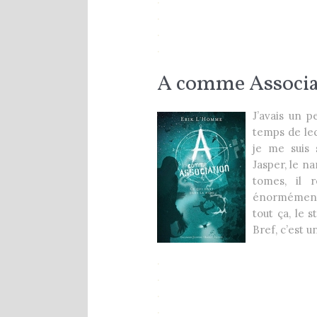
.
.
.
A comme Associa
J’avais un p
temps de lec
je me suis 
Jasper, le n
tomes, il r
énormément 
tout ça, le s
Bref, c’est u
.
.
.
.