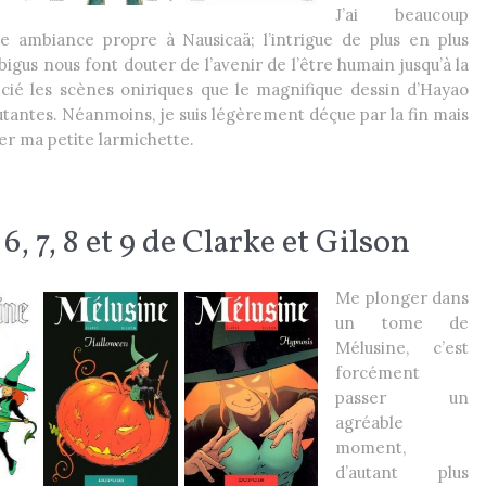
J’ai beaucoup
 ambiance propre à Nausicaä; l’intrigue de plus en plus
gus nous font douter de l’avenir de l’être humain jusqu’à la
récié les scènes oniriques que le magnifique dessin d’Hayao
utantes. Néanmoins, je suis légèrement déçue par la fin mais
r ma petite larmichette.
, 7, 8 et 9 de Clarke et Gilson
Me plonger dans
un tome de
Mélusine, c’est
forcément
passer un
agréable
moment,
d’autant plus