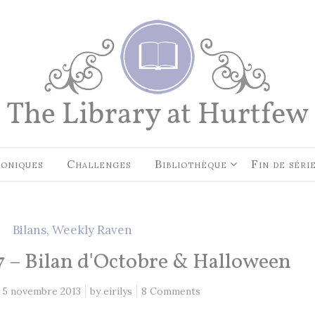
EN CE MOMENT, JE LIS…
Les Cités des Anciens, Intégral
Robin Hobb
by
Fantasy Art: Peindre Un Unive
Légende
John Howe
by
oniques
Challenges
Bibliothèque
Fin de séri
The Art of Heikala: Works and
Thoughts
Heikala
by
Bilans
,
Weekly Raven
 – Bilan d'Octobre & Halloween
5 novembre 2013
by
eirilys
8 Comments
RECHERCHE