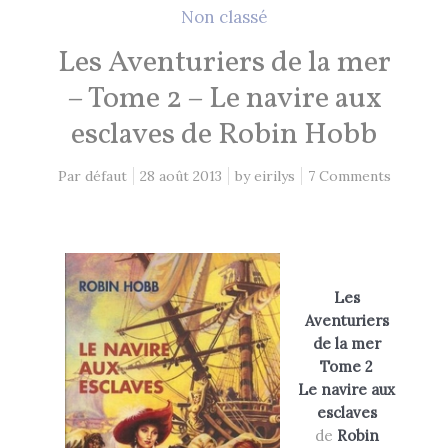
2 Comments
26 mai 2021
Non classé
Les Aventuriers de la mer
Lectures 2020
– Tome 2 – Le navire aux
1 Comment
8 décembre 2020
esclaves de Robin Hobb
Par défaut
28 août 2013
by
eirilys
7 Comments
EN CE MOMENT, JE LIS…
Les Cités des Anciens, Intégrale 1
Robin Hobb
by
Les
Aventuriers
de la mer
Fantasy Art: Peindre Un Univers De
Légende
Tome 2
John Howe
Le navire aux
by
esclaves
The Art of Heikala: Works and
de
Robin
Thoughts