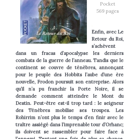
Pocket
Heikala
by
569 pages
.
Enfin, avec Le
Retour du Roi,
s’achèvent
RECHERCHE
dans un fracas d’apocalypse les derniers
combats de la guerre de l’anneau. Tandis que le
continent se couvre de ténèbres, annonçant
pour le peuple des Hobbits l’aube d’une ère
nouvelle, Frodon poursuit son entreprise. Alors
qu’il n’a pu franchir la Porte Noire, il se
demande comment atteindre le Mont du
Destin. Peut-être est-il trop tard : le seigneur
des Ténèbres mobilise ses troupes. Les
Rohirrim n’ont plus le temps d’en finir avec le
traître assiégé dans l’imprenable tour d’Orhanc;
ils doivent se rassembler pour faire face à
l’ennemi. Tentant une fois de plus sa chance,