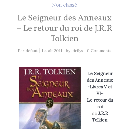
2 Comments
26 mai 2021
Non classé
Le Seigneur des Anneaux
Lectures 2020
– Le retour du roi de J.R.R
1 Comment
8 décembre 2020
Tolkien
Par défaut
1 août 2011
by
eirilys
0 Comments
EN CE MOMENT, JE LIS…
Le Seigneur
Les Cités des Anciens, Intégrale 1
des Anneaux
Robin Hobb
by
~Livres V et
VI~
Fantasy Art: Peindre Un Univers De
Le retour du
Légende
roi
John Howe
by
de
J.R.R
Tolkien
The Art of Heikala: Works and
Thoughts