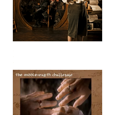
.
.
.