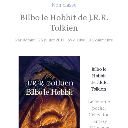
2 Comments
26 mai 2021
Non classé
Bilbo le Hobbit de J.R.R.
Lectures 2020
Tolkien
1 Comment
8 décembre 2020
Par défaut
25 juillet 2011
by
eirilys
0 Comments
EN CE MOMENT, JE LIS…
.
Bilbo le
Hobbit
Les Cités des Anciens, Intégrale 1
de
J.R.R.
Robin Hobb
by
Tolkien
Fantasy Art: Peindre Un Univers De
Le livre de
Légende
poche,
John Howe
by
Collection
The Art of Heikala: Works and
Fantasy
Thoughts
312 pages