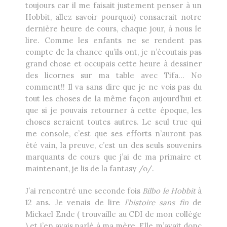
toujours car il me faisait justement penser à un
Hobbit, allez savoir pourquoi) consacrait notre
dernière heure de cours, chaque jour, à nous le
lire
. Comme les enfants ne se rendent pas
compte de la chance qu’ils ont, je n’écoutais pas
grand chose et occupais cette heure à dessiner
des licornes sur ma table avec Tifa… No
comment!! Il va sans dire que je ne vois pas du
tout les choses de la même façon aujourd’hui et
que si je pouvais retourner à cette époque, les
choses seraient toutes autres. Le seul truc qui
me console, c’est que ses efforts n’auront pas
été vain, la preuve, c’est un des seuls souvenirs
marquants de cours que j’ai de ma primaire et
maintenant, je lis de la fantasy /o/.
J’ai rencontré une seconde fois
Bilbo le Hobbit
à
12 ans. Je venais de lire
l’histoire sans fin
de
Mickael Ende ( trouvaille au CDI de mon collège
) et j’en avais parlé à ma mère. Elle m’avait donc