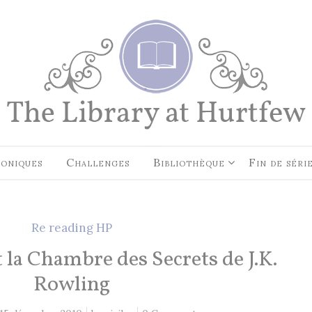
EN CE MOMENT, JE LIS…
Les Cités des Anciens, Intégral
Robin Hobb
by
Fantasy Art: Peindre Un Unive
Légende
John Howe
by
oniques
Challenges
Bibliothèque
Fin de séri
The Art of Heikala: Works and
Thoughts
Heikala
by
Re reading HP
t la Chambre des Secrets de J.K.
Rowling
RECHERCHE