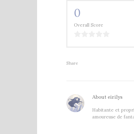
0
Overall Score
Share
About
eirilys
Habitante et propri
amoureuse de fanta