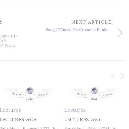
S
NEXT ARTICLE
Sang D'Encre De Cornelia Funke
~Tome 01~
e F.
 P. Ward
Lectures
Lectures
LECTURES 2022
LECTURES 2021
Par défaut
6 janvier 2022
by
Par défaut
27 mai 2021
by