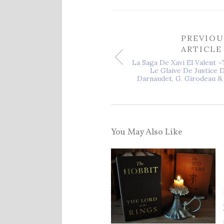
PREVIOU
ARTICLE
La Saga De Xavi El Valent 
Le Glaive De Justice D
Darnaudet, G. Girodeau &
You May Also Like