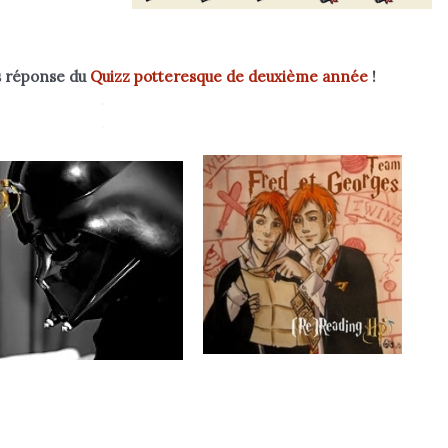
es réponse du
Quizz potteresque de deuxième année
!
.
.