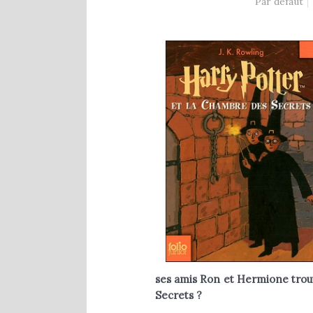
1 Comment
Par défaut
8 décembre 2020
ses amis Ron et Hermione trou
Secrets ?
.