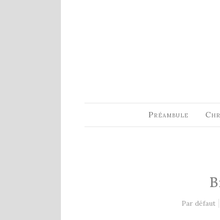
ARTICLES RÉCENTS
Fin de série 2022
0 Comments
7 janvier 2022
Lectures 2022
0 Comments
6 janvier 2022
Préambule
Chr
Lectures 2021
1 Comment
27 mai 2021
Fin de série 2021
B
2 Comments
26 mai 2021
Par défaut
Lectures 2020