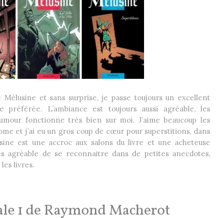
Mélusine et sans surprise, je passe toujours un excellent
préférée. L’ambiance est toujours aussi agréable, les
humour fonctionne très bien sur moi. J’aime beaucoup les
e et j’ai eu un gros coup de cœur pour superstitions, dans
sine est une accroc aux salons du livre et une acheteuse
ès agréable de se reconnaitre dans de petites anecdotes,
les livres.
grale 1 de Raymond Macherot