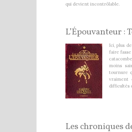
qui devient incontrôlable.
L’Épouvanteur : 
Ici, plus 
faire fasse
catacombe
moins sai
tournure q
vraiment 
difficultés
Les chroniques de