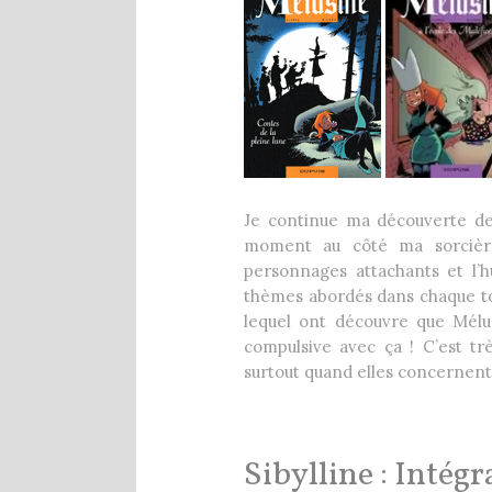
Je continue ma découverte de 
moment au côté ma sorcière 
personnages attachants et l’
thèmes abordés dans chaque tom
lequel ont découvre que Mélu
compulsive avec ça ! C’est tr
surtout quand elles concernent 
Sibylline : Inté