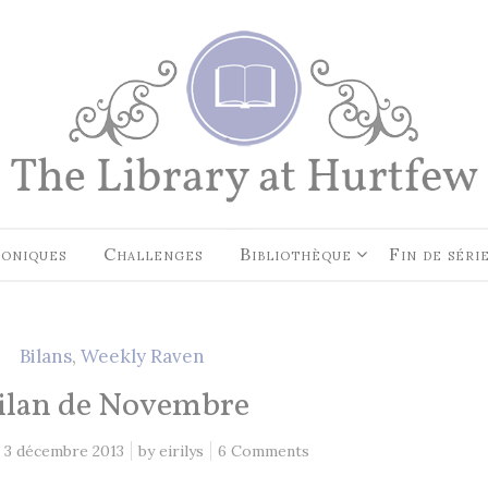
EN CE MOMENT, JE LIS…
Les Cités des Anciens, Intégral
Robin Hobb
by
Fantasy Art: Peindre Un Unive
Légende
John Howe
by
oniques
Challenges
Bibliothèque
Fin de séri
The Art of Heikala: Works and
Thoughts
Heikala
by
Bilans
,
Weekly Raven
ilan de Novembre
3 décembre 2013
by
eirilys
6 Comments
RECHERCHE