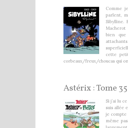
Comme je 
parlent, 
Sibylline.
Macherot e
bien que
attachants 
superficie
cette pet
corbeaux/freux/choucas qui on
Astérix : Tome 3
Si j’ai lu 
suis allée 
je compte 
même pas s
largement 