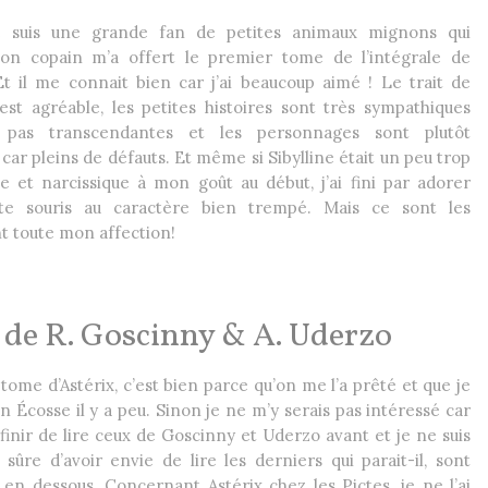
suis une grande fan de petites animaux mignons qui
mon copain m’a offert le premier tome de l’intégrale de
 Et il me connait bien car j’ai beaucoup aimé ! Le trait de
st agréable, les petites histoires sont très sympathiques
 pas transcendantes et les personnages sont plutôt
car pleins de défauts. Et même si Sibylline était un peu trop
lle et narcissique à mon goût au début, j’ai fini par adorer
ite souris au caractère bien trempé. Mais ce sont les
t toute mon affection!
5 de R. Goscinny & A. Uderzo
ce tome d’Astérix, c’est bien parce qu’on me l’a prêté et que je
en Écosse il y a peu. Sinon je ne m’y serais pas intéressé car
finir de lire ceux de Goscinny et Uderzo avant et je ne suis
ûre d’avoir envie de lire les derniers qui parait-il, sont
en dessous. Concernant Astérix chez les Pictes, je ne l’ai