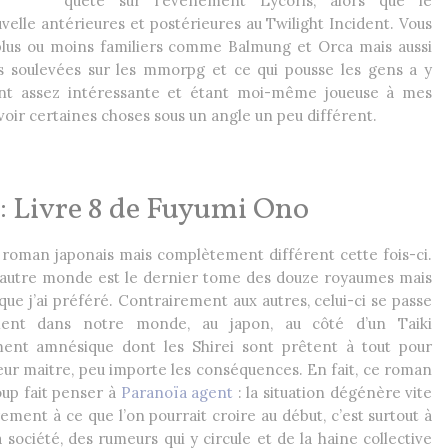
quête sur l’évènement Lycoris, alors que le
velle antérieures et postérieures au Twilight Incident. Vous
plus ou moins familiers comme Balmung et Orca mais aussi
s soulevées sur les mmorpg et ce qui pousse les gens a y
ent assez intéressante et étant moi-même joueuse à mes
oir certaines choses sous un angle un peu différent.
: Livre 8 de Fuyumi Ono
roman japonais mais complètement différent cette fois-ci.
l’autre monde est le dernier tome des douze royaumes mais
 que j’ai préféré. Contrairement aux autres, celui-ci se passe
ment dans notre monde, au japon, au côté d’un Taiki
ent amnésique dont les Shirei sont prêtent à tout pour
eur maitre, peu importe les conséquences. En fait, ce roman
up fait penser à
Paranoïa agent
: la situation dégénère vite
ement à ce que l’on pourrait croire au début, c’est surtout à
 société, des rumeurs qui y circule et de la haine collective