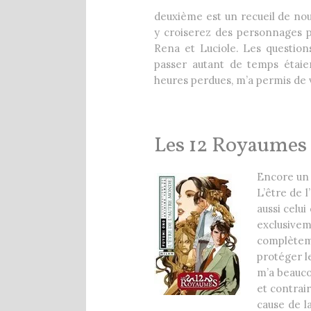
deuxième est un recueil de nou
y croiserez des personnages 
Rena et Luciole. Les question
passer autant de temps étai
heures perdues, m’a permis de v
Les 12 Royaumes 
Encore un 
L’être de 
aussi celui
exclusive
complètem
protéger l
m’a beauco
et contrair
cause de la