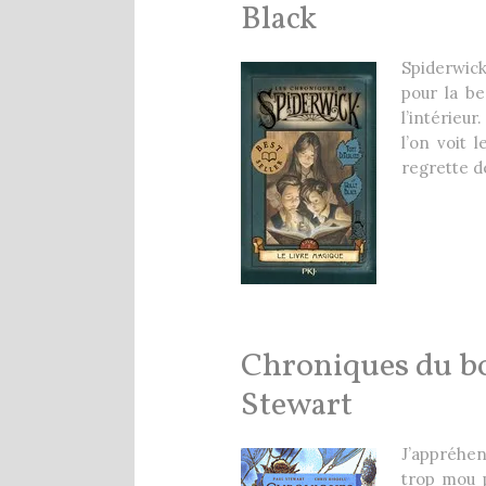
Black
Spiderwick
pour la be
l’intérieur
l’on voit 
regrette de
Chroniques du bo
Stewart
J’appréhen
trop mou p