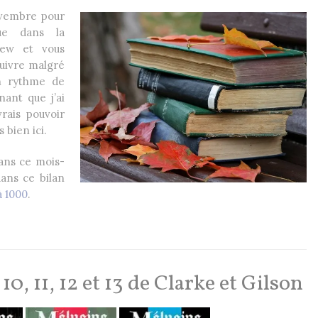
ovembre pour
nue dans la
tfew et vous
suivre malgré
 rythme de
nant que j’ai
ais pouvoir
 bien ici.
mans ce mois-
dans ce bilan
 1000
.
0, 11, 12 et 13 de Clarke et Gilson