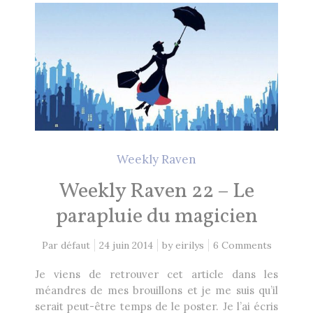
2 Comments
26 mai 2021
Lectures 2020
1 Comment
8 décembre 2020
EN CE MOMENT, JE LIS…
Weekly Raven
Weekly Raven 22 – Le
Les Cités des Anciens, Intégrale 1
Robin Hobb
by
parapluie du magicien
Fantasy Art: Peindre Un Univers De
Par défaut
24 juin 2014
by
eirilys
6 Comments
Légende
John Howe
by
Je viens de retrouver cet article dans les
méandres de mes brouillons et je me suis qu’il
The Art of Heikala: Works and
serait peut-être temps de le poster. Je l’ai écris
Thoughts