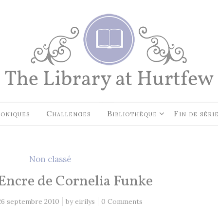
EN CE MOMENT, JE LIS…
Les Cités des Anciens, Intégral
Robin Hobb
by
Fantasy Art: Peindre Un Unive
Légende
John Howe
by
oniques
Challenges
Bibliothèque
Fin de séri
The Art of Heikala: Works and
Thoughts
Heikala
by
Non classé
Encre de Cornelia Funke
26 septembre 2010
by
eirilys
0 Comments
RECHERCHE