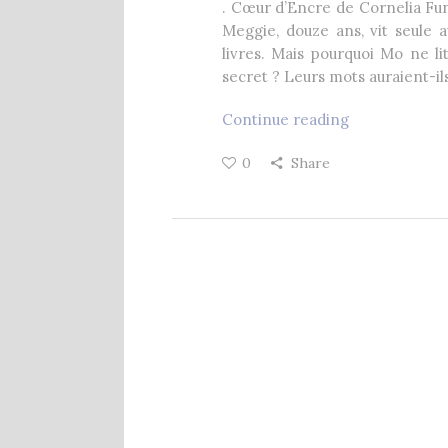
1 Comment
8 décembre 2020
. Cœur d’Encre de Cornelia Fun
Meggie, douze ans, vit seule 
livres. Mais pourquoi Mo ne lit
secret ? Leurs mots auraient-il
Continue reading
0
Share