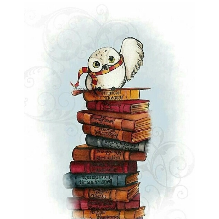
2 Comments
26 mai 2021
Lectures 2020
1 Comment
8 décembre 2020
EN CE MOMENT, JE LIS…
Les Cités des Anciens, Intégrale 1
Robin Hobb
by
Fantasy Art: Peindre Un Univers De
Légende
John Howe
by
The Art of Heikala: Works and
Thoughts