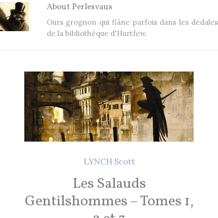
2 Comments
26 mai 2021
About
Perlesvaus
Ours grognon qui flâne parfois dans les dédales
de la bibliothèque d'Hurtfew.
Lectures 2020
1 Comment
8 décembre 2020
EN CE MOMENT, JE LIS…
Les Cités des Anciens, Intégrale 1
Robin Hobb
by
LYNCH Scott
Fantasy Art: Peindre Un Univers De
Légende
Les Salauds
John Howe
by
Gentilshommes – Tomes 1,
The Art of Heikala: Works and
Thoughts