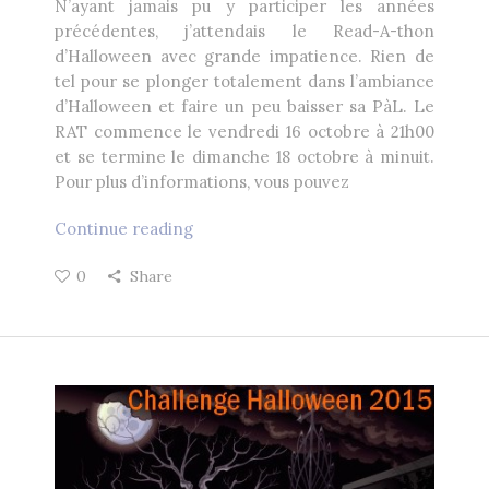
N’ayant jamais pu y participer les années
précédentes, j’attendais le Read-A-thon
d’Halloween avec grande impatience. Rien de
tel pour se plonger totalement dans l’ambiance
d’Halloween et faire un peu baisser sa PàL. Le
RAT commence le vendredi 16 octobre à 21h00
et se termine le dimanche 18 octobre à minuit.
Pour plus d’informations, vous pouvez
Continue reading
0
Share