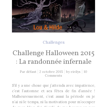
Challenges
Challenge Halloween 2015
: La randonnée infernale
Par défaut
2 octobre 2015
by
eirilys
10
Comments
S’il y a une chose que j’attends avec impatience,
c’est l’automne et ses fêtes de fin d’année !
Malheureusement, c’est aussi la période ou je
n’ai ni le temps, ni la motivation pour m’occuper