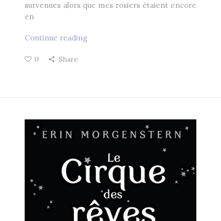
survenues alors que mes rosiers étaient encore
en
Continue reading
0
Share