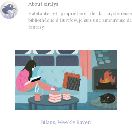
2 Comments
26 mai 2021
About
eirilys
Habitante et propriétaire de la mystérieuse
bibliothèque d'Hurtfew, je suis une amoureuse de
Lectures 2020
fantasy.
1 Comment
8 décembre 2020
EN CE MOMENT, JE LIS…
Les Cités des Anciens, Intégrale 1
Robin Hobb
by
Fantasy Art: Peindre Un Univers De
Légende
John Howe
by
Bilans
,
Weekly Raven
The Art of Heikala: Works and
Thoughts