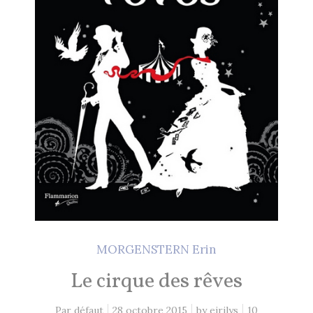
MORGENSTERN Erin
Le cirque des rêves
Par défaut
28 octobre 2015
by
eirilys
10