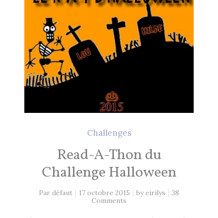
Challenges
Read-A-Thon du
Challenge Halloween
Par défaut
17 octobre 2015
by
eirilys
38
Comments